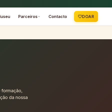
useu
Contacto
DOAR
Parceiros
— formação,
zação da nossa