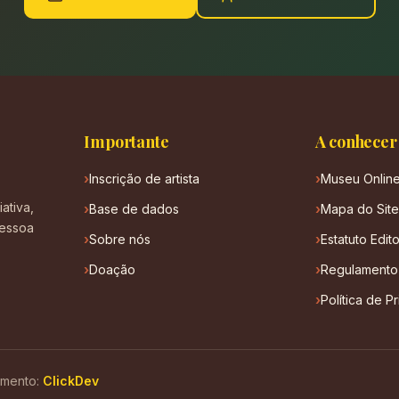
Importante
A conhecer
Inscrição de artista
Museu Onlin
ativa,
Base de dados
Mapa do Site
pessoa
Sobre nós
Estatuto Edito
Doação
Regulamento
Política de P
imento:
ClickDev