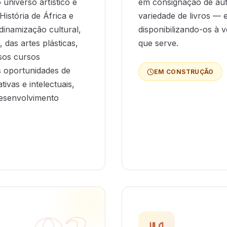
universo artístico e
em consignação de aut
História de África e
variedade de livros —
dinamização cultural,
disponibilizando-os à 
, das artes plásticas,
que serve.
ssos cursos
s oportunidades de
EM CONSTRUÇÃO
tivas e intelectuais,
desenvolvimento
03