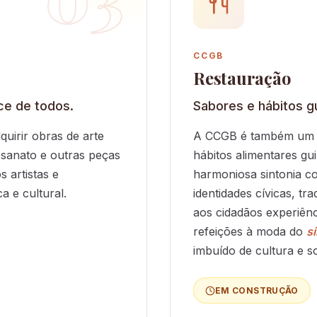
CCGB
Restauração
ce de todos.
Sabores e hábitos g
quirir obras de arte
A CCGB é também um e
esanato e outras peças
hábitos alimentares g
 artistas e
harmoniosa sintonia co
a e cultural.
identidades cívicas, tr
aos cidadãos experiênc
refeições à moda do
s
imbuído de cultura e so
EM CONSTRUÇÃO