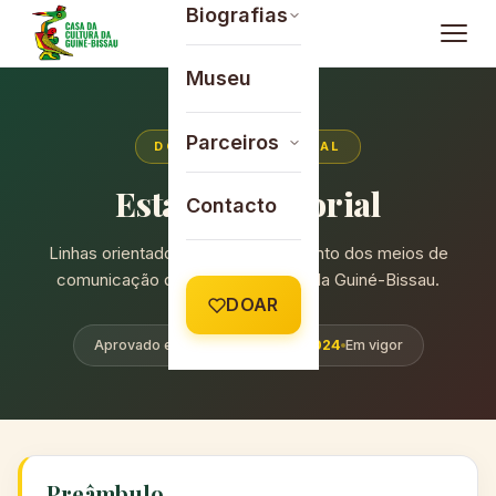
Saltar para o conteúdo
Biografias
Museu
Parceiros
DOCUMENTO OFICIAL
Estatuto Editorial
Contacto
Linhas orientadoras do funcionamento dos meios de
comunicação da Casa da Cultura da Guiné-Bissau.
DOAR
Aprovado em
22 de março de 2024
Em vigor
Preâmbulo