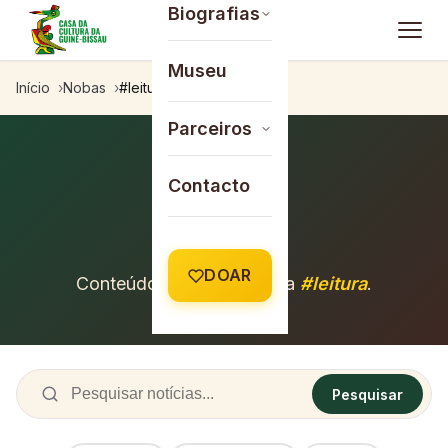
Saltar para o conteúdo
Biografias
Museu
Início
Nobas
#leitura
Parceiros
Contacto
ETIQUETA
#leitura
DOAR
Conteúdos com a etiqueta
#leitura
.
Pesquisar