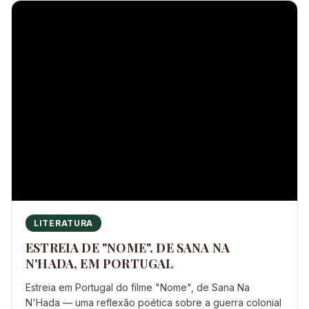
LITERATURA
ESTREIA DE "NOME", DE SANA NA
N'HADA, EM PORTUGAL
Estreia em Portugal do filme "Nome", de Sana Na
N'Hada — uma reflexão poética sobre a guerra colonial