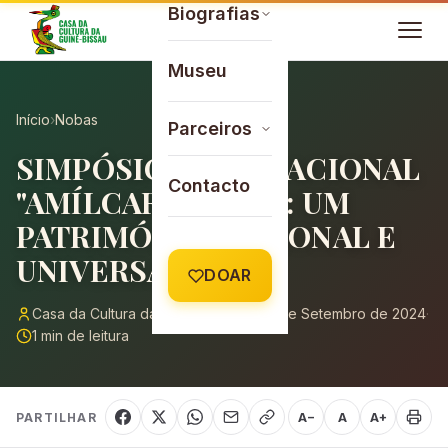
Saltar para o conteúdo
Biografias
Museu
Início
›
Nobas
Parceiros
SIMPÓSIO INTERNACIONAL
Contacto
"AMÍLCAR CABRAL: UM
PATRIMÓNIO NACIONAL E
UNIVERSAL"
DOAR
Casa da Cultura da Guiné-Bissau
·
6 de Setembro de 2024
·
1 min de leitura
PARTILHAR
A−
A
A+