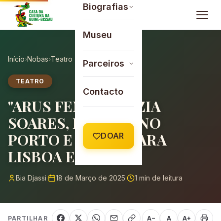
Saltar para o conteúdo
Biografias
Museu
Início
›
Nobas
›
Teatro
Parceiros
TEATRO
Contacto
"ARUS FEMIA", DE ZIA
SOARES, ESTREIA NO
PORTO E SEGUE PARA
DOAR
LISBOA E BISSAU
Bia Djassi
·
18 de Março de 2025
·
1 min de leitura
PARTILHAR
A−
A
A+