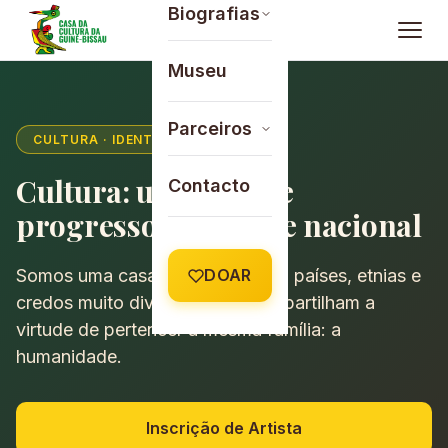
Saltar para o conteúdo
Biografias
Museu
Parceiros
CULTURA · IDENTIDADE · UNIDADE
Cultura: um fator de
Contacto
progresso e unidade nacional
Somos uma casa de continentes, países, etnias e
DOAR
credos muito diversos, mas que partilham a
virtude de pertencer à mesma família: a
humanidade.
Inscrição de Artista